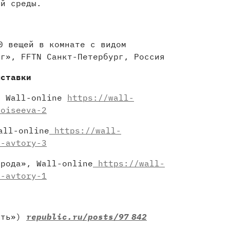
ей среды.
0 вещей в комнате с видом
рг», FFTN Санкт-Петербург, Россия
ыставки
, Wall-online
https://wall-
moiseeva-2
all-online
https://wall-
i-avtory-3
орода», Wall-online
https://wall-
i-avtory-1
уть»)
republic.ru/posts/97 842