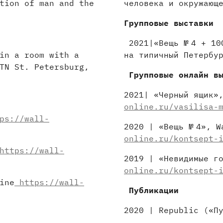
tion of man and the
человека и окружающ
Групповые выставки
2021|«Вещь № 4 + 10
in a room with a
на типичный Петербу
TN St. Petersburg,
Групповые онлайн в
2021| «Черный ящик»
online.ru/vasilisa-
ps://wall-
2020 | «Вещь № 4», W
online.ru/kontsept-
ttps://wall-
2019 | «Невидимые г
online.ru/kontsept-
ine
https://wall-
Публикации
2020 | Republic («П