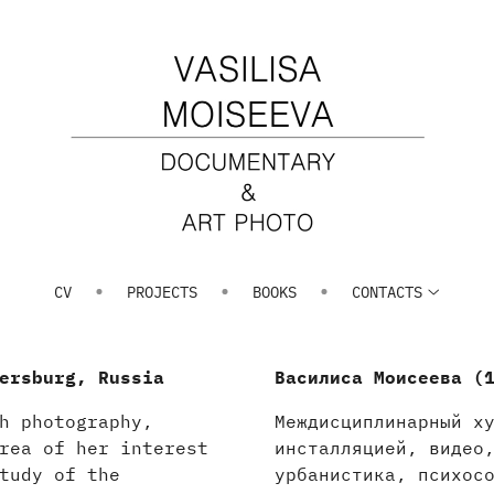
CV
PROJECTS
BOOKS
СONTACTS
ersburg, Russia
Василиса Моисеева (
h photography,
Междисциплинарный х
rea of her interest
инсталляцией, видео
tudy of the
урбанистика, психос