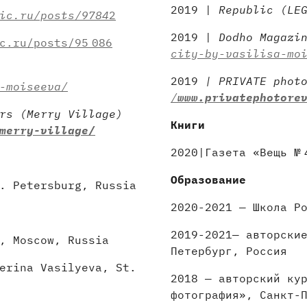
2019 |
Republic (LE
ic.ru/posts/9784
2
2019 |
Dodho Magazi
c.ru/posts/95 086
city-by-vasilisa-mo
2019
| PRIVATE photo
-moiseeva/
/
www.privatephotore
rs (Merry Village)
Книги
merry-village/
2020|Газета «Вещь № 
Образование
. Petersburg, Russia
2020-2021 — Школа Р
2019-2021— авторски
, Moscow, Russia
Петербург, Россия
erina Vasilyeva, St.
2018 — авторский ку
фотография», Санкт-